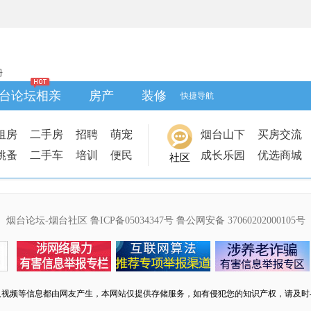
册
台论坛相亲
房产
装修
快捷导航
租房
二手房
招聘
萌宠
烟台山下
买房交流
跳蚤
二手车
培训
便民
成长乐园
优选商城
社区
烟台论坛-烟台社区
鲁ICP备05034347号
鲁公网安备 37060202000105号
及视频等信息都由网友产生，本网站仅提供存储服务，如有侵犯您的知识产权，请及时