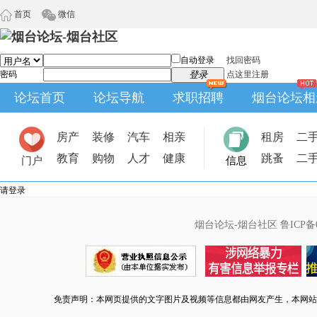
首页
微信
自动登录
找回密码
密码
登录
点这里注册
论坛首页
论坛导航
求职招聘
烟台论坛相
房产
装修
汽车
相亲
租房
二
教育
购物
人才
健康
跳蚤
二
门户
信息
请登录
烟台论坛-烟台社区
鲁ICP备0
免责声明：本网页提供的文字图片及视频等信息都由网友产生，本网站