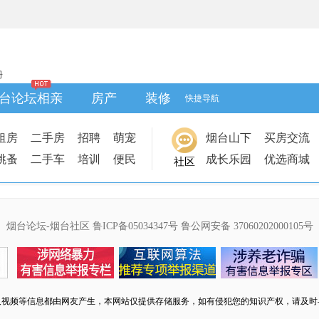
册
台论坛相亲
房产
装修
快捷导航
租房
二手房
招聘
萌宠
烟台山下
买房交流
跳蚤
二手车
培训
便民
成长乐园
优选商城
社区
烟台论坛-烟台社区
鲁ICP备05034347号
鲁公网安备 37060202000105号
及视频等信息都由网友产生，本网站仅提供存储服务，如有侵犯您的知识产权，请及时