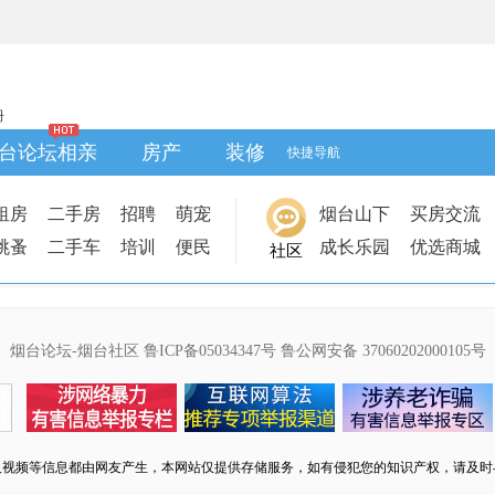
册
台论坛相亲
房产
装修
快捷导航
租房
二手房
招聘
萌宠
烟台山下
买房交流
跳蚤
二手车
培训
便民
成长乐园
优选商城
社区
烟台论坛-烟台社区
鲁ICP备05034347号
鲁公网安备 37060202000105号
及视频等信息都由网友产生，本网站仅提供存储服务，如有侵犯您的知识产权，请及时