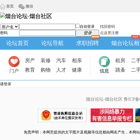
首页
微信
自动登录
找回密码
密码
登录
点这里注册
论坛首页
论坛导航
求职招聘
烟台论坛相
房产
装修
汽车
相亲
租房
二
教育
购物
人才
健康
跳蚤
二
门户
信息
请登录
烟台论坛-烟台社区
鲁ICP备0
免责声明：本网页提供的文字图片及视频等信息都由网友产生，本网站