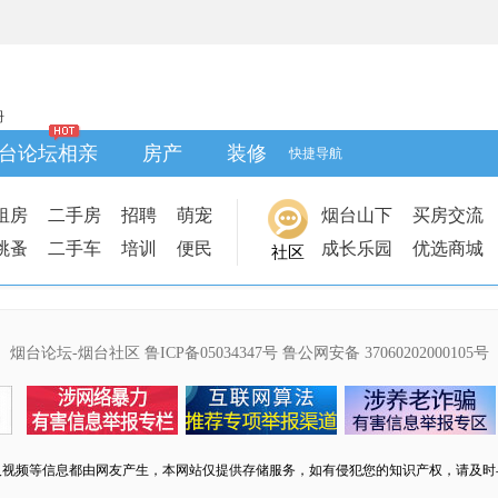
册
台论坛相亲
房产
装修
快捷导航
租房
二手房
招聘
萌宠
烟台山下
买房交流
跳蚤
二手车
培训
便民
成长乐园
优选商城
社区
烟台论坛-烟台社区
鲁ICP备05034347号
鲁公网安备 37060202000105号
及视频等信息都由网友产生，本网站仅提供存储服务，如有侵犯您的知识产权，请及时