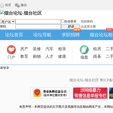
首页
微信
自动登录
找回密码
密码
登录
点这里注册
论坛首页
论坛导航
求职招聘
烟台论坛相
房产
装修
汽车
相亲
租房
二
教育
购物
人才
健康
跳蚤
二
门户
信息
请登录
烟台论坛-烟台社区
鲁ICP备0
免责声明：本网页提供的文字图片及视频等信息都由网友产生，本网站