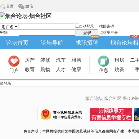
首页
微信
自动登录
找回密码
密码
登录
点这里注册
论坛首页
论坛导航
求职招聘
烟台论坛相
房产
装修
汽车
相亲
租房
二
教育
购物
人才
健康
跳蚤
二
门户
信息
请登录
烟台论坛-烟台社区
鲁ICP备0
免责声明：本网页提供的文字图片及视频等信息都由网友产生，本网站