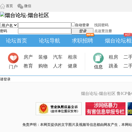
首页
微信
自动登录
找回密码
密码
登录
点这里注册
论坛首页
论坛导航
求职招聘
烟台论坛相
房产
装修
汽车
相亲
租房
二
教育
购物
人才
健康
跳蚤
二
门户
信息
请登录
烟台论坛-烟台社区
鲁ICP备0
免责声明：本网页提供的文字图片及视频等信息都由网友产生，本网站