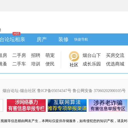
册
台论坛相亲
房产
装修
快捷导航
租房
二手房
招聘
萌宠
烟台山下
买房交流
跳蚤
二手车
培训
便民
成长乐园
优选商城
社区
烟台论坛-烟台社区
鲁ICP备05034347号
鲁公网安备 37060202000105号
及视频等信息都由网友产生，本网站仅提供存储服务，如有侵犯您的知识产权，请及时