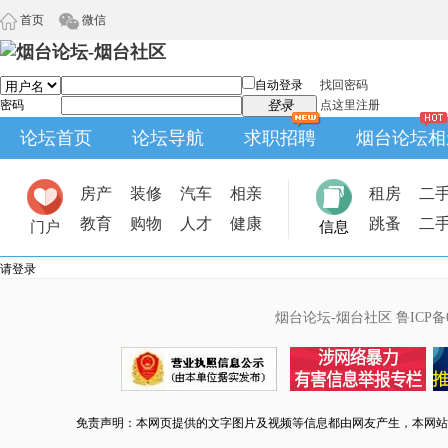
首页
微信
自动登录
找回密码
密码
登录
点这里注册
论坛首页
论坛导航
求职招聘
烟台论坛相
房产
装修
汽车
相亲
租房
二
教育
购物
人才
健康
跳蚤
二
门户
信息
请登录
烟台论坛-烟台社区
鲁ICP备0
免责声明：本网页提供的文字图片及视频等信息都由网友产生，本网站