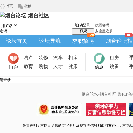
首页
微信
自动登录
找回密码
密码
登录
点这里注册
论坛首页
论坛导航
求职招聘
烟台论坛相
房产
装修
汽车
相亲
租房
二
教育
购物
人才
健康
跳蚤
二
门户
信息
请登录
烟台论坛-烟台社区
鲁ICP备0
免责声明：本网页提供的文字图片及视频等信息都由网友产生，本网站