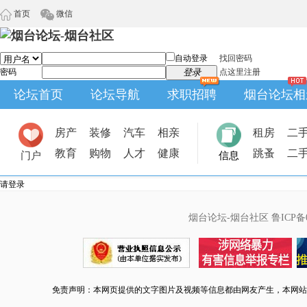
首页
微信
自动登录
找回密码
密码
登录
点这里注册
论坛首页
论坛导航
求职招聘
烟台论坛相
房产
装修
汽车
相亲
租房
二
教育
购物
人才
健康
跳蚤
二
门户
信息
请登录
烟台论坛-烟台社区
鲁ICP备0
免责声明：本网页提供的文字图片及视频等信息都由网友产生，本网站