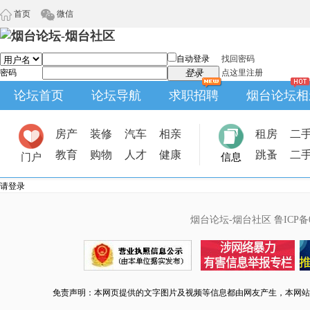
首页
微信
自动登录
找回密码
密码
登录
点这里注册
论坛首页
论坛导航
求职招聘
烟台论坛相
房产
装修
汽车
相亲
租房
二
教育
购物
人才
健康
跳蚤
二
门户
信息
请登录
烟台论坛-烟台社区
鲁ICP备0
免责声明：本网页提供的文字图片及视频等信息都由网友产生，本网站