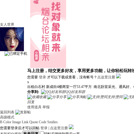
女人世界
马上注册，结交更多好友，享用更多功能，让你轻松玩转
您需要
登录
才可以下载或查看，没有帐号？
点这里注册
x
出租白石村 新成街4楼两室一厅53.47平方 南北卧室采光、通风好、冬
分享到:
QQ好友和群
收藏
分享
淘帖
支持|赞同
回复
使用道具
举报
返回列表
高级模式
B
Color
Image
Link
Quote
Code
Smilies
您需要登录后才可以回帖
登录
|
点这里注册
发表回复