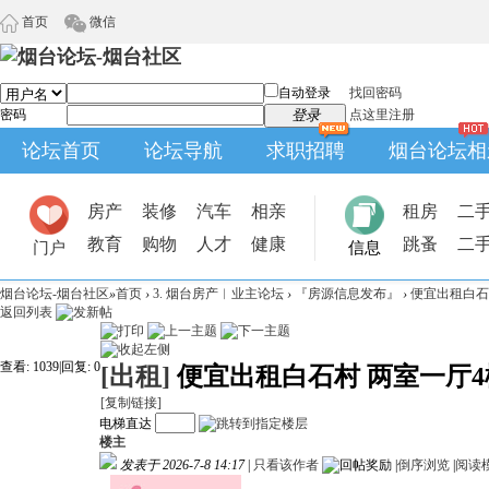
首页
微信
自动登录
找回密码
密码
登录
点这里注册
论坛首页
论坛导航
求职招聘
烟台论坛相
房产
装修
汽车
相亲
租房
二
教育
购物
人才
健康
跳蚤
二
门户
信息
烟台论坛-烟台社区
»
首页
›
3. 烟台房产︱业主论坛
›
『房源信息发布』
›
便宜出租白石
返回列表
查看:
1039
|
回复:
0
[出租]
便宜出租白石村 两室一厅4
[复制链接]
电梯直达
楼主
发表于 2026-7-8 14:17
|
只看该作者
|
倒序浏览
|
阅读