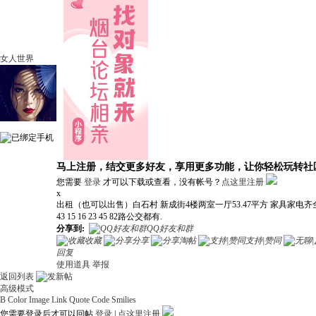
女人世界
马上注册，结交更多好友，享用更多功能，让你轻松玩转社
您需要
登录
才可以下载或查看，没有帐号？
点这里注册
x
出租（也可以出售）白石村 新成街4楼两室一厅53.47平方 家具家
43 15 16 23 45 82路公交都有.
分享到:
QQ好友和群
收藏
分享
淘帖
支持|赞同
回复
使用道具
举报
返回列表
高级模式
B
Color
Image
Link
Quote
Code
Smilies
您需要登录后才可以回帖
登录
|
点这里注册