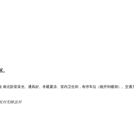
区。
电齐全 南北卧室采光、通风好、冬暖夏凉、室内卫生间，有停车位（能开到楼洞）。交通
无聊|反对