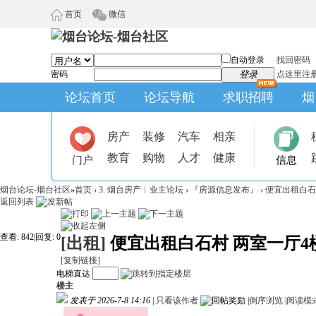
首页
微信
自动登录
找回密码
密码
登录
点这里注
论坛首页
论坛导航
求职招聘
烟
房产
装修
汽车
相亲
教育
购物
人才
健康
门户
信息
烟台论坛-烟台社区
»
首页
›
3. 烟台房产︱业主论坛
›
『房源信息发布』
›
便宜出租白石
返回列表
查看:
842
|
回复:
0
[出租]
便宜出租白石村 两室一厅4
[复制链接]
电梯直达
楼主
发表于 2026-7-8 14:16
|
只看该作者
|
倒序浏览
|
阅读模