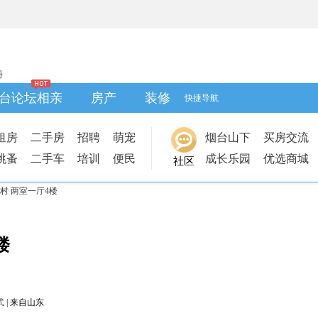
册
台论坛相亲
房产
装修
快捷导航
租房
二手房
招聘
萌宠
烟台山下
买房交流
跳蚤
二手车
培训
便民
成长乐园
优选商城
社区
村 两室一厅4楼
楼
式
|
来自山东