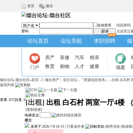
首页
微信
自动登录
找回密码
密码
登录
点这里注
论坛首页
论坛导航
求职招聘
烟
房产
装修
汽车
相亲
教育
购物
人才
健康
门户
信息
烟台论坛-烟台社区
»
首页
›
3. 烟台房产︱业主论坛
›
『房源信息发布』
›
出租 白石村
返回列表
查看:
837
|
回复:
0
[出租]
出租 白石村 两室一厅4楼 
[复制链接]
电梯直达
楼主
发表于 2026-7-8 14:15
|
只看该作者
|
倒序浏览
|
阅读模