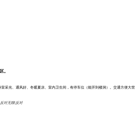
区。
北卧室采光、通风好、冬暖夏凉、室内卫生间，有停车位（能开到楼洞）。交通方便大世界市场旁
无聊|反对