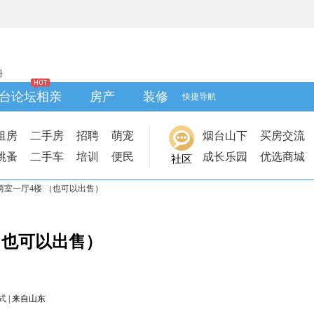
册
台论坛相亲
房产
装修
快捷导航
租房
二手房
招聘
萌宠
烟台山下
买房交流
跳蚤
二手车
培训
便民
成长乐园
优选商城
社区
 两室一厅4楼 （也可以出售）
（也可以出售）
式
|
来自山东