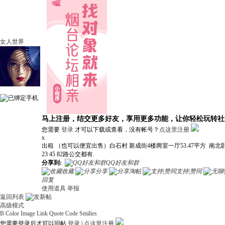
女人世界
马上注册，结交更多好友，享用更多功能，让你轻松玩转社
您需要
登录
才可以下载或查看，没有帐号？
点这里注册
x
出租 （也可以便宜出售）白石村 新成街4楼两室一厅53.47平方 南
23 45 82路公交都有.
分享到:
QQ好友和群
收藏
分享
淘帖
支持|赞同
回复
使用道具
举报
返回列表
高级模式
B
Color
Image
Link
Quote
Code
Smilies
您需要登录后才可以回帖
登录
|
点这里注册