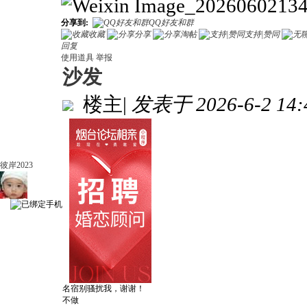
分享到:
QQ好友和群
收藏
分享
淘帖
支持|赞同
回复
使用道具
举报
沙发
楼主
|
发表于 2026-6-2 14:
彼岸2023
名宿别骚扰我，谢谢！
不做