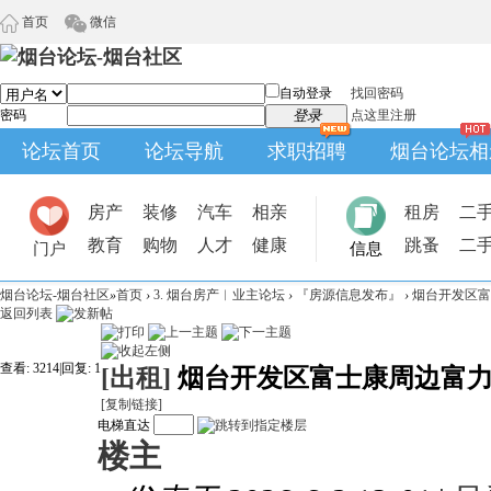
首页
微信
自动登录
找回密码
密码
登录
点这里注册
论坛首页
论坛导航
求职招聘
烟台论坛相
房产
装修
汽车
相亲
租房
二
教育
购物
人才
健康
跳蚤
二
门户
信息
烟台论坛-烟台社区
»
首页
›
3. 烟台房产︱业主论坛
›
『房源信息发布』
›
烟台开发区富
返回列表
查看:
3214
|
回复:
1
[出租]
烟台开发区富士康周边富
[复制链接]
电梯直达
楼主