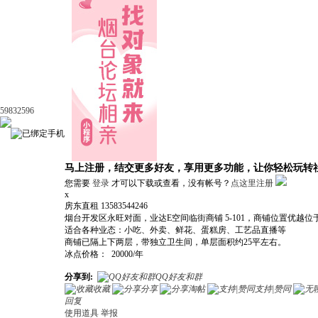
59832596
马上注册，结交更多好友，享用更多功能，让你轻松玩转
您需要
登录
才可以下载或查看，没有帐号？
点这里注册
x
房东直租 13583544246
烟台开发区永旺对面，业达E空间临街商铺 5-101，商铺位置优
适合各种业态：小吃、外卖、鲜花、蛋糕房、工艺品直播等
商铺已隔上下两层，带独立卫生间，单层面积约25平左右。
冰点价格： 20000/年
分享到:
QQ好友和群
收藏
分享
淘帖
支持|赞同
回复
使用道具
举报