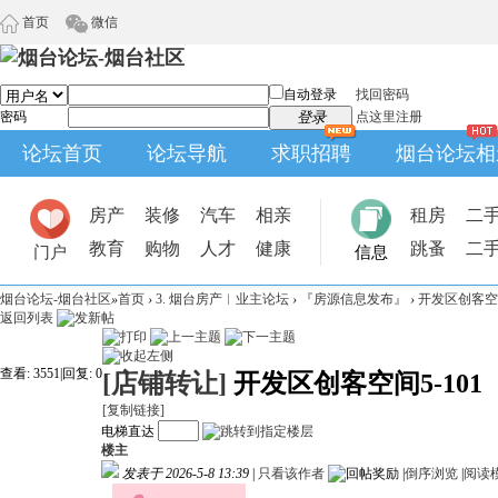
首页
微信
自动登录
找回密码
密码
登录
点这里注册
论坛首页
论坛导航
求职招聘
烟台论坛相
房产
装修
汽车
相亲
租房
二
教育
购物
人才
健康
跳蚤
二
门户
信息
烟台论坛-烟台社区
»
首页
›
3. 烟台房产︱业主论坛
›
『房源信息发布』
›
开发区创客空间
返回列表
查看:
3551
|
回复:
0
[店铺转让]
开发区创客空间5-101
[复制链接]
电梯直达
楼主
发表于 2026-5-8 13:39
|
只看该作者
|
倒序浏览
|
阅读