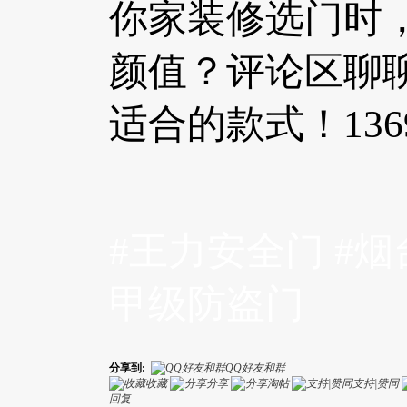
你家装修选门时
颜值？评论区聊
适合的款式！1369
#王力安全门 #烟
甲级防盗门
分享到:
QQ好友和群
收藏
分享
淘帖
支持|赞同
回复