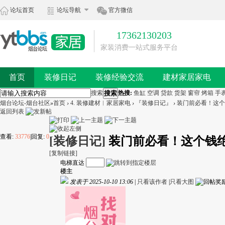
论坛首页
论坛导航
官方微信
17362130203
家装消费一站式服务平台
首页
装修日记
装修经验交流
建材家居家电
搜索
搜索
热搜:
鱼缸
空调
贷款
货架
窗帘
烤箱
手
烟台论坛-烟台社区
»
首页
›
4. 装修建材︱家居家电
›
『装修日记』
›
装门前必看！这个
返回列表
查看:
33776
|
回复:
0
[装修日记]
装门前必看！这个钱
[复制链接]
电梯直达
楼主
发表于 2025-10-10 13:06
|
只看该作者
|
只看大图