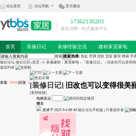
论坛首页
论坛导航
官方微信
17362130203
家装消费一站式服务平台
首页
装修日记
装修经验交流
建材家居家电
搜索
搜索
热搜:
鱼缸
空调
贷款
货架
窗帘
烤箱
手
烟台论坛-烟台社区
»
首页
›
4. 装修建材︱家居家电
›
『装修日记』
›
旧改也可以变得很
返回列表
查看:
39696
|
回复:
0
[装修日记]
旧改也可以变得很美
[复制链接]
电梯直达
楼主
发表于 2025-9-4 08:40
烟台论坛手机版
|
只看该作者