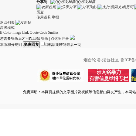
分享到:
QQ好友和群
收藏
分享
淘帖
支持|赞同
回复
使用道具
举报
返回列表
高级模式
B
Color
Image
Link
Quote
Code
Smilies
您需要登录后才可以回帖
登录
|
点这里注册
发表回复
本版积分规则
回帖后跳转到最后一页
烟台论坛-烟台社区
鲁ICP备0
免责声明：本网页提供的文字图片及视频等信息都由网友产生，本网站