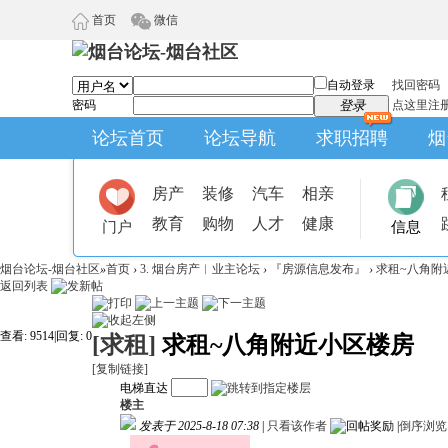
首页
微信
自动登录
找回密码
密码
登录
点这里注
论坛首页
论坛导航
求职招聘
烟
房产
装修
汽车
相亲
教育
购物
人才
健康
门户
信息
烟台论坛-烟台社区
»
首页
›
3. 烟台房产︱业主论坛
›
『房源信息发布』
›
求租~八角附
返回列表
查看:
9514
|
回复:
0
[求租]
求租~八角附近小区楼房
[复制链接]
电梯直达
楼主
发表于 2025-8-18 07:38
|
只看该作者
|
倒序浏览