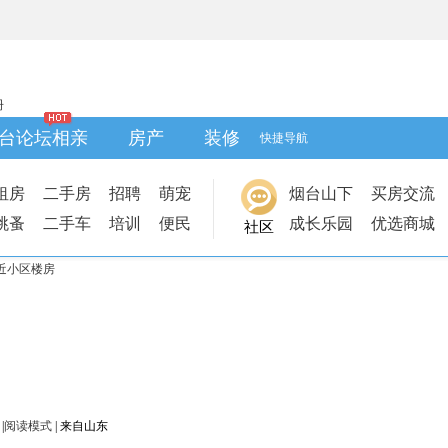
册
台论坛相亲
房产
装修
快捷导航
租房
二手房
招聘
萌宠
烟台山下
买房交流
跳蚤
二手车
培训
便民
成长乐园
优选商城
社区
近小区楼房
|
阅读模式
|
来自山东