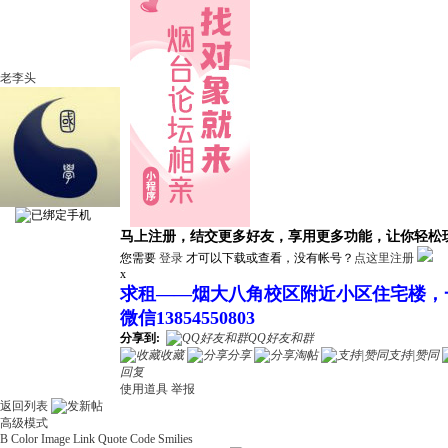
老李头
马上注册，结交更多好友，享用更多功能，让你轻松
您需要
登录
才可以下载或查看，没有帐号？
点这里注册
x
求租——烟大八角校区附近小区住宅楼，
微信13854550803
分享到:
QQ好友和群
收藏
分享
淘帖
支持|赞同
回复
使用道具
举报
返回列表
高级模式
B
Color
Image
Link
Quote
Code
Smilies