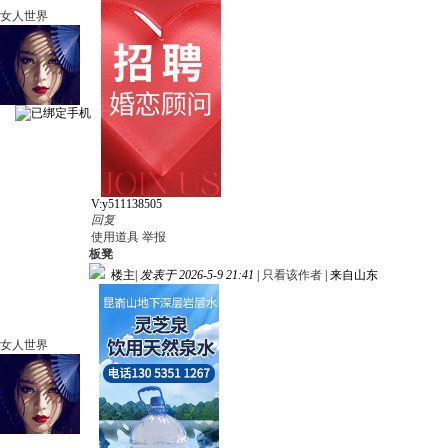
女人世界
V:y511138505
回复
使用道具
举报
板凳
楼主
|
发表于 2026-5-9 21:41
|
只看该作者
|
来自山东
女人世界