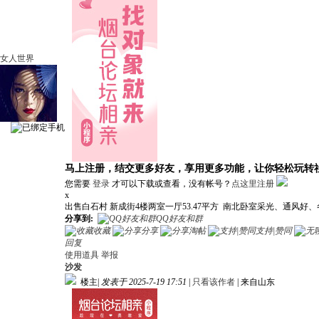
女人世界
马上注册，结交更多好友，享用更多功能，让你轻松玩转
您需要
登录
才可以下载或查看，没有帐号？
点这里注册
x
出售白石村 新成街4楼两室一厅53.47平方 南北卧室采光、通风好、冬
分享到:
QQ好友和群
收藏
分享
淘帖
支持|赞同
回复
使用道具
举报
沙发
楼主
|
发表于 2025-7-19 17:51
|
只看该作者
|
来自山东