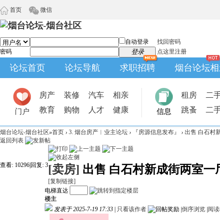
首页
微信
自动登录
找回密码
密码
登录
点这里注册
论坛首页
论坛导航
求职招聘
烟台论坛相
房产
装修
汽车
相亲
租房
二
教育
购物
人才
健康
跳蚤
二
门户
信息
烟台论坛-烟台社区
»
首页
›
3. 烟台房产︱业主论坛
›
『房源信息发布』
›
出售 白石村
返回列表
查看:
10296
|
回复:
3
[卖房]
出售 白石村新成街两室一
[复制链接]
电梯直达
楼主
发表于 2025-7-19 17:33
|
只看该作者
|
倒序浏览
|
阅读