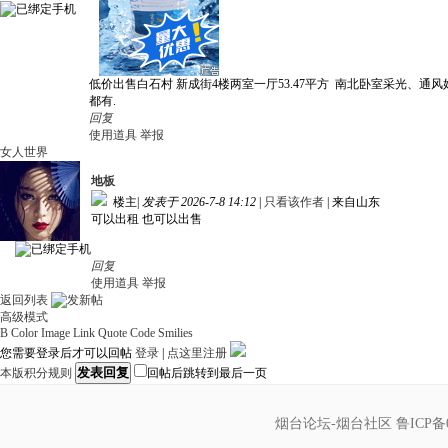
低价出售白石村 新成街4楼两室一厅53.47平方 南北卧室采光、通风好
都有.
回复
使用道具
举报
女人世界
地板
楼主
|
发表于 2026-7-8 14:12
|
只看该作者
|
来自山东
可以出租 也可以出售
回复
使用道具
举报
返回列表
高级模式
B
Color
Image
Link
Quote
Code
Smilies
您需要登录后才可以回帖
登录
|
点这里注册
发表回复
本版积分规则
回帖后跳转到最后一页
烟台论坛-烟台社区
鲁ICP备0