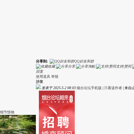
分享到:
QQ好友和群
收藏
分享
淘帖
支持|赞同
回复
使用道具
举报
沙发
发表于 2025-5-2 08:03
烟台论坛手机版
|
只看该作者
|
来自
细节怪物