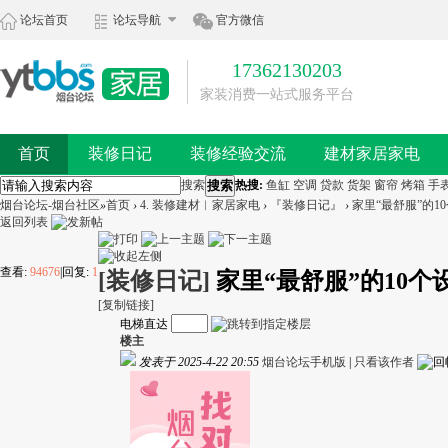
论坛首页
论坛导航
官方微信
17362130203
家装消费一站式服务平台
首页
装修日记
装修经验交流
建材家居家电
搜索
搜索
热搜:
鱼缸
空调
贷款
货架
窗帘
烤箱
手
烟台论坛-烟台社区
»
首页
›
4. 装修建材︱家居家电
›
『装修日记』
›
家里“最舒服”的
返回列表
查看:
94676
|
回复:
1
[装修日记]
家里“最舒服”的10
[复制链接]
电梯直达
楼主
发表于 2025-4-22 20:55
烟台论坛手机版
|
只看该作者