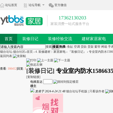
论坛首页
论坛导航
官方微信
17362130203
家装消费一站式服务平台
首页
装修日记
装修经验交流
建材家居家电
搜索
搜索
热搜:
鱼缸
空调
贷款
货架
窗帘
烤箱
手
烟台论坛-烟台社区
»
首页
›
4. 装修建材︱家居家电
›
『装修日记』
›
专业室内防水15866
返回列表
查看:
166412
|
回复:
1
[装修日记]
专业室内防水1586635
[复制链接]
电梯直达
楼主
发表于 2024-4-24 21:48
烟台论坛手机版
|
只看该作者