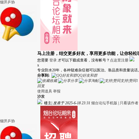
烟开乒协
马上注册，结交更多好友，享用更多功能，让你轻松
您需要
登录
才可以下载或查看，没有帐号？
点这里注册
x
专业防水20年，各种疑难杂症都可以医治。靠品质和质量说话。闫师傅
分享到:
QQ好友和群
收藏
分享
淘帖
支持|赞同
1
回复
使用道具
举报
沙发
楼主
|
发表于 2025-6-18 23:31
烟台论坛手机版
|
只看该作者
烟开乒协