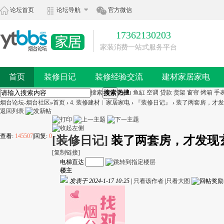
论坛首页
论坛导航
官方微信
17362130203
家装消费一站式服务平台
首页
装修日记
装修经验交流
建材家居家电
搜索
搜索
热搜:
鱼缸
空调
贷款
货架
窗帘
烤箱
手
烟台论坛-烟台社区
»
首页
›
4. 装修建材︱家居家电
›
『装修日记』
›
装了两套房，才发现
返回列表
查看:
145507
|
回复:
0
[装修日记]
装了两套房，才发现
[复制链接]
电梯直达
楼主
发表于 2024-1-17 10:25
|
只看该作者
|
只看大图