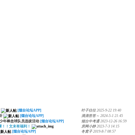
[烟台论坛APP]
叶子往往
2025-9-22 19:40
听
[烟台论坛APP]
滴滴答答～
2024-5-1 21:45
少年棒垒球队员选拔活动
[烟台论坛APP]
烟台中考通
2023-12-26 16:59
爆开课！！文末有福利！
房网小静
2023-7-3 14:15
[烟台论坛APP]
冬窝子
2019-8-7 08:57