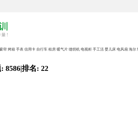
窗帘
烤箱
手表
信用卡
自行车
租房
暖气片
缝纫机
电视柜
手工活
婴儿床
电风扇
海尔
:
8586
|
排名:
22