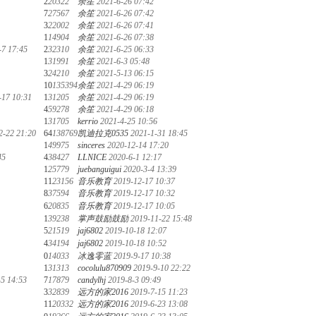
2
20322
余笙
2021-6-26 07:42
7
27567
余笙
2021-6-26 07:42
3
22002
余笙
2021-6-26 07:41
1
14904
余笙
2021-6-26 07:38
-7 17:45
2
32310
余笙
2021-6-25 06:33
1
31991
余笙
2021-6-3 05:48
3
24210
余笙
2021-5-13 06:15
10
135394
余笙
2021-4-29 06:19
-17 10:31
1
31205
余笙
2021-4-29 06:19
4
59278
余笙
2021-4-29 06:18
1
31705
kerrio
2021-4-25 10:56
2-22 21:20
64
138769
凯迪拉克0535
2021-1-31 18:45
1
49975
sinceres
2020-12-14 17:20
45
4
38427
LLNICE
2020-6-1 12:17
1
25779
juebanguigui
2020-3-4 13:39
11
23156
音乐教育
2019-12-17 10:37
8
37594
音乐教育
2019-12-17 10:32
6
20835
音乐教育
2019-12-17 10:05
1
39238
掌声鼓励鼓励
2019-11-22 15:48
5
21519
jaj6802
2019-10-18 12:07
4
34194
jaj6802
2019-10-18 10:52
0
14033
冰逸零蓝
2019-9-17 10:38
1
31313
cocolulu870909
2019-9-10 22:22
-5 14:53
7
17879
candylhj
2019-8-3 09:49
3
32839
远方的家2016
2019-7-15 11:23
11
20332
远方的家2016
2019-6-23 13:08