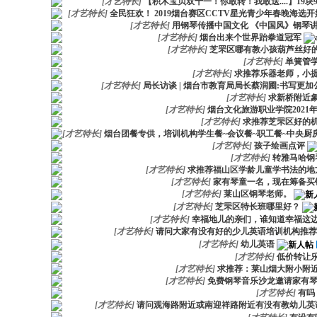
[
才艺特长
]
【积木宝贝双十一！你敢转！我敢送....】19块
[
才艺特长
]
全民狂欢！ 2019烟台赛区CCTV星光青少年春晚海选开
[
才艺特长
]
用钢琴传播中国文化 《中国风》钢琴
[
才艺特长
]
烟台出来个世界跆拳道冠军
[
才艺特长
]
芝罘区哪有教小孩葫芦丝好
[
才艺特长
]
单簧管
[
才艺特长
]
求推荐乐器老师，小
[
才艺特长
]
局长访谈 | 烟台市教育局局长蔡润圃:书写更
[
才艺特长
]
求新桥附近
[
才艺特长
]
烟台文化旅游职业学院2021
[
才艺特长
]
求推荐芝罘区好的
[
才艺特长
]
烟台团餐专供，培训机构学生餐~会议餐~职工餐~中央厨
[
才艺特长
]
孩子绘画点评
[
才艺特长
]
转雅马哈钢
[
才艺特长
]
求推荐福山区学龄儿童学书法的地
[
才艺特长
]
家有琴童一名，现在筹备买
[
才艺特长
]
莱山区钢琴老师。
[
才艺特长
]
芝罘区特长班哪里好？
[
才艺特长
]
幸福地儿的亲们，谁知道幸福这
[
才艺特长
]
请问大家有没有好的少儿英语培训机构推荐
[
才艺特长
]
幼儿英语
[
才艺特长
]
低价转让
[
才艺特长
]
求推荐：莱山烟大附小附
[
才艺特长
]
免费钢琴音乐沙龙邀请家有
[
才艺特长
]
有吗
[
才艺特长
]
请问观海路附近或南迎祥路附近有没有教幼儿英