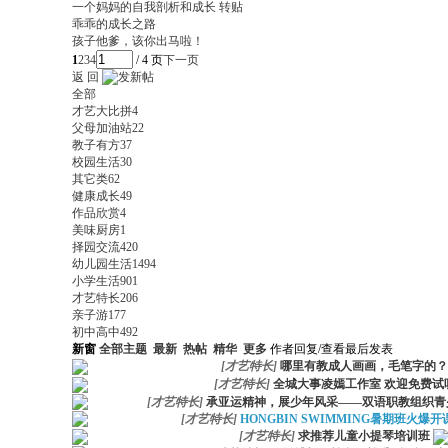
一个妈妈的自我剖析和成长 转贴
乖乖的成长之路
孩子他爹，该你出马啦！
1
2
3
4
/ 4 页
下一页
返 回
全部
才艺大比拼
4
父母加油站
22
教子有方
37
校园生活
30
其它类
62
健康成长
49
作品欣赏
4
美味厨房
1
择园交流
420
幼儿园生活
1494
小学生活
901
才艺特长
206
亲子游
177
初中高中
492
新窗
全部主题
最新
热帖
精华
更多
作者
回复/查看
最后发表
[
才艺特长
]
哪里有教成人画画，毛笔字的？
[
才艺特长
]
全城大事凌嫣工作室 欢迎免费试
[
才艺特长
]
承亚运精神，展少年风采——双语职教组织青
[
才艺特长
]
HONGBIN SWIMMING暑期班火
[
才艺特长
]
求推荐儿童小提琴培训班