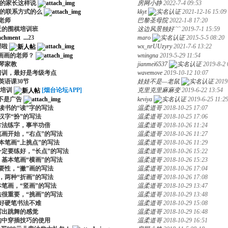
中的家长这样说
房网小静
2022-7-4 09:53
师的联系方式的么
kkyt
2021-12-16 15:09
老师
巴黎圣母院
2022-1-8 17:20
近的围棋培训班
这边风景独好﹌
2019-7-1 15:59
...
2
3
maro
2015-5-5 08:20
课啦
wx_nrUUzyry
2021-7-6 13:22
画画的老师？
wningna
2019-5-29 11:54
琴家教
jianmei6537
2019-8-2 
培训，最好是考级考点
wavemove
2019-10-12 10:07
英语课30节
娃娃不是—老鼠
2019
培训
[烟台论坛APP]
克里克里麻麻变
2019-6-22 13:54
不是广告
keviya
2019-6-25 11:2
读书的“读”字的写法
温柔道哥
2018-10-25 17:07
汉字“扮”的写法
温柔道哥
2018-10-25 17:06
方法练字，事半功倍
温柔道哥
2018-10-26 11:24
画开始，“右点”的写法
温柔道哥
2018-10-26 11:27
本笔画“上挑点”的写法
温柔道哥
2018-10-26 11:29
定要练好，“长点”的写法
温柔道哥
2018-10-26 15:22
基本笔画“横画”的写法
温柔道哥
2018-10-26 15:23
要性，“撇”画的写法
温柔道哥
2018-10-26 17:04
，两种“折画”的写法
温柔道哥
2018-10-26 17:08
笔画，“竖画”的写法
温柔道哥
2018-10-29 13:47
很重要，“挑画”的写法
温柔道哥
2018-10-29 13:48
好硬笔书法不难
温柔道哥
2018-10-29 15:08
写出跳舞的感觉
温柔道哥
2018-10-29 16:48
构中穿插技巧的使用
温柔道哥
2018-10-29 16:51