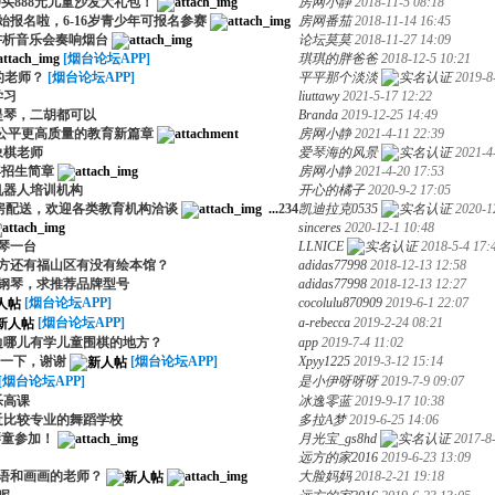
9买888元儿童沙发大礼包！
房网小静
2018-11-5 08:18
始报名啦，6-16岁青少年可报名参赛
房网番茄
2018-11-14 16:45
讲析音乐会奏响烟台
论坛莫莫
2018-11-27 14:09
[烟台论坛APP]
琪琪的胖爸爸
2018-12-5 10:21
的老师？
[烟台论坛APP]
平平那个淡淡
2019-8
学习
liuttawy
2021-5-17 12:22
提琴，二胡都可以
Branda
2019-12-25 14:49
加公平更高质量的教育新篇章
房网小静
2021-4-11 22:39
象棋老师
爱琴海的风景
2021-4
年招生简章
房网小静
2021-4-20 17:53
机器人培训机构
开心的橘子
2020-9-2 17:05
房配送，欢迎各类教育机构洽谈
...
2
3
4
凯迪拉克0535
2020-1
sinceres
2020-12-1 10:48
琴一台
LLNICE
2018-5-4 17:
方还有福山区有没有绘本馆？
adidas77998
2018-12-13 12:58
钢琴，求推荐品牌型号
adidas77998
2018-12-13 12:27
[烟台论坛APP]
cocolulu870909
2019-6-1 22:07
[烟台论坛APP]
a-rebecca
2019-2-24 08:21
边哪儿有学儿童围棋的地方？
app
2019-7-4 11:02
一下，谢谢
[烟台论坛APP]
Xpyy1225
2019-3-12 15:14
[烟台论坛APP]
是小伊呀呀呀
2019-7-9 09:07
乐高课
冰逸零蓝
2019-9-17 10:38
近比较专业的舞蹈学校
多拉A梦
2019-6-25 14:06
琴童参加！
月光宝_gs8hd
2017-8
远方的家2016
2019-6-23 13:09
语和画画的老师？
大脸妈妈
2018-2-21 19:18