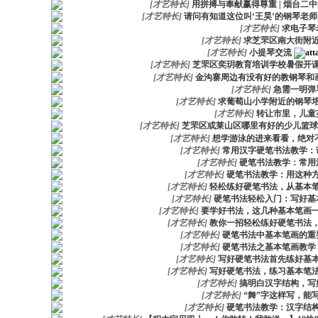
[
才艺特长
]
用拼搏与奉献赢得尊重 | 烟台二
[
才艺特长
]
请问有知道这位叫‘王昊’的钢琴老
[
才艺特长
]
求电子琴
[
才艺特长
]
求芝罘区南大街附
[
才艺特长
]
小提琴交流
[
才艺特长
]
芝罘区奕玥教育培训学校暑假开
[
才艺特长
]
金沟寨周边有没有好的教钢琴和
[
才艺特长
]
急需一明弹
[
才艺特长
]
求葡萄山小学附近的钢琴
[
才艺特长
]
转让市里，儿童
[
才艺特长
]
芝罘区或莱山区哪里有好的少儿篮球
[
才艺特长
]
想学游泳的进来看看，绝对
[
才艺特长
]
常用汉字硬笔书法教学：
[
才艺特长
]
硬笔书法教学：常用
[
才艺特长
]
硬笔书法教学：用这种
[
才艺特长
]
轻松练好硬笔书法，从基本笔
[
才艺特长
]
硬笔书法轻松入门：写好基
[
才艺特长
]
要学好书法，这几种基本笔画一
[
才艺特长
]
教你一招轻松练好硬笔书法，
[
才艺特长
]
硬笔书法中基本笔画的重
[
才艺特长
]
硬笔书法之基本笔画教学
[
才艺特长
]
写好硬笔书法首先练好基本
[
才艺特长
]
写好硬笔书法，练习基本笔法
[
才艺特长
]
搞明白汉字结构，写
[
才艺特长
]
“舞”字这样写，能
[
才艺特长
]
硬笔书法教学：汉字结