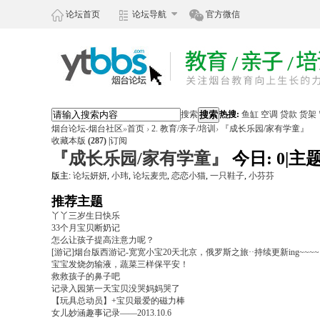
论坛首页
论坛导航
官方微信
搜索
搜索
热搜:
鱼缸
空调
贷款
货架
烟台论坛-烟台社区
»
首页
›
2. 教育/亲子/培训
›
『成长乐园/家有学童』
收藏本版
(
287
)
|
订阅
『成长乐园/家有学童』
今日:
0
|
主题
版主:
论坛妍妍
,
小玮
,
论坛麦兜
,
恋恋小猫
,
一只鞋子
,
小芬芬
推荐主题
丫丫三岁生日快乐
33个月宝贝断奶记
怎么让孩子提高注意力呢？
[游记]烟台版西游记-宽宽小宝20天北京，俄罗斯之旅··持续更新ing~~~~
宝宝发烧勿输液，蔬菜三样保平安！
救救孩子的鼻子吧
记录入园第一天宝贝没哭妈妈哭了
【玩具总动员】+宝贝最爱的磁力棒
女儿妙涵趣事记录——2013.10.6