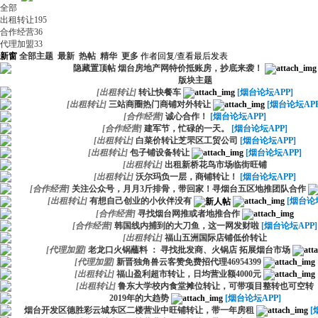
全部
出租转让
195
合作经营
36
代理加盟
33
新窗
全部主题
最新
热帖
精华
更多
作者
回复/查看
最后发表
隐藏置顶帖
烟台房地产网特价抵账房，抄底来袭！
版块主题
[
出租转让
]
转让快餐车
[烟台论坛APP]
[
出租转让
]
三站商圈热门商铺对外转让
[烟台论坛APP
[
合作经营
]
诚心合作！
[烟台论坛APP]
[
合作经营
]
建军节，忙碌的一天。
[烟台论坛APP]
[
出租转让
]
白菜价转让芝罘区工贸公司
[烟台论坛APP]
[
出租转让
]
包子铺设备转让
[烟台论坛APP]
[
出租转让
]
出租新桥花鸟市场临街旺铺
[
出租转让
]
沃尔玛负一层，商铺转让！
[烟台论坛APP]
[
合作经营
]
关注公众号，月月3斤排骨，带回家！寻烟台五区地推团队合作
[
出租转让
]
有想自己创业的小伙伴没有
[烟台论坛
[
合作经营
]
寻找烟台网推或者地推合作
[
合作经营
]
韩国线内捕到的大刀鱼，这一网发财啦
[烟台论坛APP]
[
出租转让
]
福山五洲国际店铺低价转让
[
代理加盟
]
老龙口火锅蘸料 ： 寻找批发商、火锅店 拓展烟台市场
[
代理加盟
]
新晋独角兽云客赞免费招代理46954399
[
出租转让
]
福山盈利超市转让，日均营业额4000元
[
出租转让
]
鲁东大学校内食堂摊位转让，可带项目整转也可空转
2019年的大趋势
[烟台论坛APP]
烟台开发区德胜彩云城东区二楼营业中旺铺转让，带一年房租
[