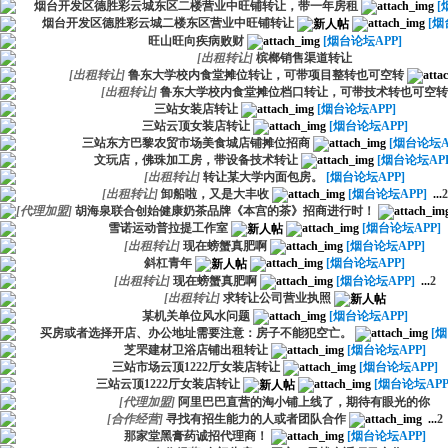
烟台开发区德胜彩云城东区二楼营业中旺铺转让，带一年房租
[
烟台开发区德胜彩云城二楼东区营业中旺铺转让
[烟
旺山旺向疾病败财
[烟台论坛APP]
[
出租转让
]
槟榔销售渠道转让
[
出租转让
]
鲁东大学校内食堂摊位转让，可带项目整转也可空转
[
出租转让
]
鲁东大学校内食堂摊位档口转让，可带技术转也可空转
三站女装店转让
[烟台论坛APP]
三站云顶女装店转让
[烟台论坛APP]
三站东方巴黎农贸市场美食城店铺摊位招商
[烟台论坛A
文玩店，佛珠加工房，带设备技术转让
[烟台论坛APP
[
出租转让
]
转让某大学内面包房。
[烟台论坛APP]
[
出租转让
]
卸船啦，又是大丰收
[烟台论坛APP]
...
2
[
代理加盟
]
胡海泉联合创始健康奶茶品牌《本宫的茶》招商进行时！
雪诺运动普拉提工作室
[烟台论坛APP]
[
出租转让
]
现在螃蟹真肥啊
[烟台论坛APP]
斜杠青年
[烟台论坛APP]
[
出租转让
]
现在螃蟹真肥啊
[烟台论坛APP]
...
2
[
出租转让
]
求转让公司营业执照
某机关单位风水问题
[烟台论坛APP]
买房或者选择开店、办公地址需要注意：房子不能犯空亡。
[
芝罘建材卫浴店铺出租转让
[烟台论坛APP]
三站市场云顶1222厅女装店转让
[烟台论坛APP]
三站云顶1222厅女装店转让
[烟台论坛APP
[
代理加盟
]
阿里巴巴直营的淘小铺上线了，期待有眼光的你
[
合作经营
]
寻找有招生能力的人或者团队合作
...
2
那家堂黑膏药诚招代理商！
[烟台论坛APP]