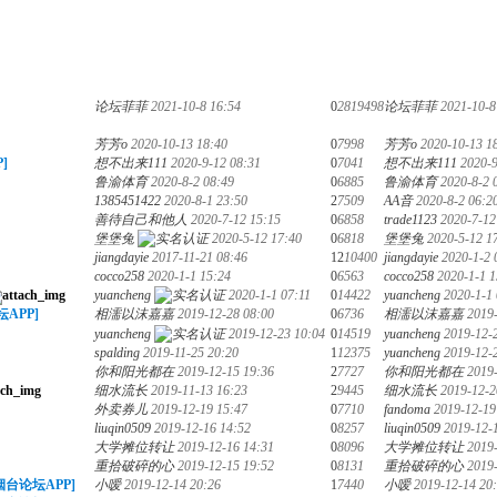
论坛菲菲
2021-10-8 16:54
0
2819498
论坛菲菲
2021-10-8
芳芳o
2020-10-13 18:40
0
7998
芳芳o
2020-10-13 1
]
想不出来111
2020-9-12 08:31
0
7041
想不出来111
2020-9
鲁渝体育
2020-8-2 08:49
0
6885
鲁渝体育
2020-8-2 
1385451422
2020-8-1 23:50
2
7509
AA音
2020-8-2 06:2
善待自己和他人
2020-7-12 15:15
0
6858
trade1123
2020-7-12
堡堡兔
2020-5-12 17:40
0
6818
堡堡兔
2020-5-12 1
jiangdayie
2017-11-21 08:46
12
10400
jiangdayie
2020-1-2 
cocco258
2020-1-1 15:24
0
6563
cocco258
2020-1-1 1
yuancheng
2020-1-1 07:11
0
14422
yuancheng
2020-1-1 
APP]
相濡以沫嘉嘉
2019-12-28 08:00
0
6736
相濡以沫嘉嘉
2019
yuancheng
2019-12-23 10:04
0
14519
yuancheng
2019-12-
spalding
2019-11-25 20:20
1
12375
yuancheng
2019-12-
你和阳光都在
2019-12-15 19:36
2
7727
你和阳光都在
2019
细水流长
2019-11-13 16:23
2
9445
细水流长
2019-12-2
外卖券儿
2019-12-19 15:47
0
7710
fandoma
2019-12-19
liuqin0509
2019-12-16 14:52
0
8257
liuqin0509
2019-12-
大学摊位转让
2019-12-16 14:31
0
8096
大学摊位转让
2019
重拾破碎的心
2019-12-15 19:52
0
8131
重拾破碎的心
2019
烟台论坛APP]
小嗳
2019-12-14 20:26
1
7440
小嗳
2019-12-14 20