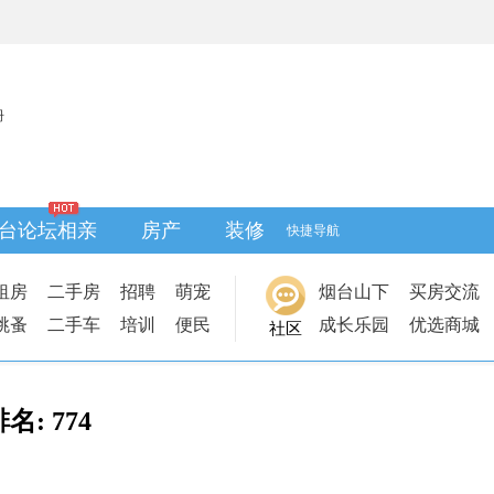
册
台论坛相亲
房产
装修
快捷导航
租房
二手房
招聘
萌宠
烟台山下
买房交流
跳蚤
二手车
培训
便民
成长乐园
优选商城
社区
排名:
774