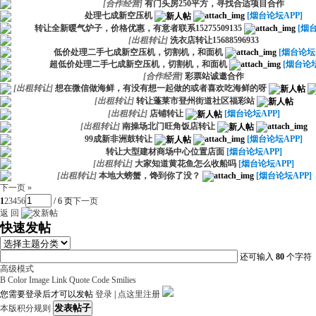
[
合作经营
]
有门头房250平方，寻找合适项目合作
处理七成新空压机
[烟台论坛APP]
转让全新暖气炉子，价格优惠，有意者联系15275509135
[烟台
[
出租转让
]
洗衣店转让15688596933
低价处理二手七成新空压机，切割机，和面机
[烟台论坛A
超低价处理二手七成新空压机，切割机，和面机
[烟台论坛
[
合作经营
]
彩票站诚邀合作
[
出租转让
]
想在微信做海鲜，有没有想一起做的或者喜欢吃海鲜的呀
[
出租转让
]
转让蓬莱市登州街道社区福彩站
[
出租转让
]
店铺转让
[烟台论坛APP]
[
出租转让
]
南操场北门旺角饭店转让
99成新非洲鼓转让
[烟台论坛APP]
转让大型建材商场中心位置店面
[烟台论坛APP]
[
出租转让
]
大家知道黄花鱼怎么收船吗
[烟台论坛APP]
[
出租转让
]
本地大螃蟹，馋到你了没？
[烟台论坛APP]
下一页 »
1
2
3
4
5
6
/ 6 页
下一页
返 回
快速发帖
还可输入
80
个字符
高级模式
B
Color
Image
Link
Quote
Code
Smilies
您需要登录后才可以发帖
登录
|
点这里注册
发表帖子
本版积分规则