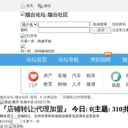
首页
微信
自动登录
找回密码
密码
登录
点这里注
只需一步，快速开始
扫一扫，访问移动社区
论坛首页
论坛导航
求职招聘
烟
房产
装修
汽车
相亲
教育
购物
人才
健康
门户
信息
烟台论坛-烟台社区
»
首页
›
8. 分类信息
›
『店铺转让|代理加盟』
收藏本版
(
122
)
|
订阅
『店铺转让|代理加盟』
今日:
0
|
主题:
310
|
顾名思义，店铺转让、合作经营和其他创业致富信息请在这里发布
1
2
3
4
5
6
/ 6 页
下一页
返 回