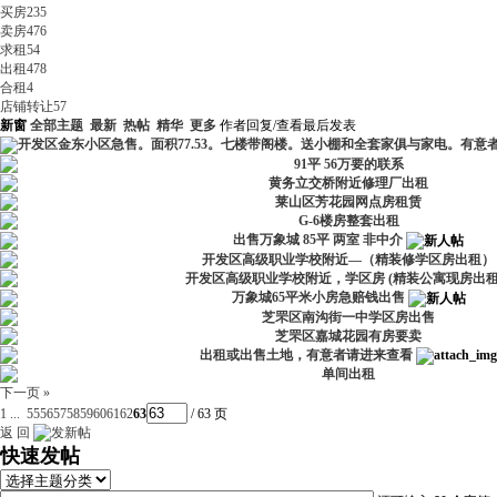
买房
235
卖房
476
求租
54
出租
478
合租
4
店铺转让
57
新窗
全部主题
最新
热帖
精华
更多
作者
回复/查看
最后发表
开发区金东小区急售。面积77.53。七楼带阁楼。送小棚和全套家俱与家电。有意
91平 56万要的联系
黄务立交桥附近修理厂出租
莱山区芳花园网点房租赁
G-6楼房整套出租
出售万象城 85平 两室 非中介
开发区高级职业学校附近—（精装修学区房出租）
开发区高级职业学校附近，学区房 (精装公寓现房出
万象城65平米小房急赔钱出售
芝罘区南沟街一中学区房出售
芝罘区嘉城花园有房要卖
出租或出售土地，有意者请进来查看
单间出租
下一页 »
1 ...
55
56
57
58
59
60
61
62
63
/ 63 页
返 回
快速发帖