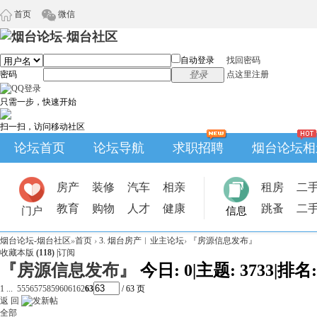
首页
微信
自动登录
找回密码
密码
登录
点这里注册
只需一步，快速开始
扫一扫，访问移动社区
论坛首页
论坛导航
求职招聘
烟台论坛相
房产
装修
汽车
相亲
租房
二
教育
购物
人才
健康
跳蚤
二
门户
信息
烟台论坛-烟台社区
»
首页
›
3. 烟台房产︱业主论坛
›
『房源信息发布』
收藏本版
(
118
)
|
订阅
『房源信息发布』
今日:
0
|
主题:
3733
|
排名
1 ...
55
56
57
58
59
60
61
62
63
/ 63 页
返 回
全部