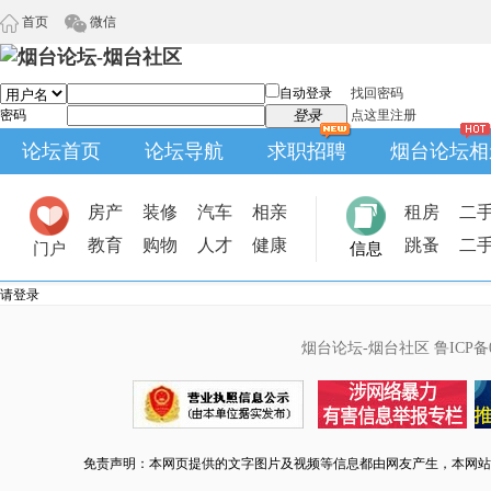
首页
微信
自动登录
找回密码
密码
登录
点这里注册
论坛首页
论坛导航
求职招聘
烟台论坛相
房产
装修
汽车
相亲
租房
二
教育
购物
人才
健康
跳蚤
二
门户
信息
请登录
烟台论坛-烟台社区
鲁ICP备0
免责声明：本网页提供的文字图片及视频等信息都由网友产生，本网站