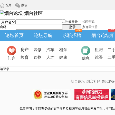
首页
微信
自动登录
找回密码
密码
登录
点这里注册
论坛首页
论坛导航
求职招聘
烟台论坛相
房产
装修
汽车
相亲
租房
二
教育
购物
人才
健康
跳蚤
二
门户
信息
请登录
烟台论坛-烟台社区
鲁ICP备0
免责声明：本网页提供的文字图片及视频等信息都由网友产生，本网站