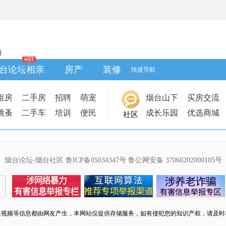
册
台论坛相亲
房产
装修
快捷导航
租房
二手房
招聘
萌宠
烟台山下
买房交流
跳蚤
二手车
培训
便民
成长乐园
优选商城
社区
烟台论坛-烟台社区
鲁ICP备05034347号
鲁公网安备 37060202000105号
及视频等信息都由网友产生，本网站仅提供存储服务，如有侵犯您的知识产权，请及时