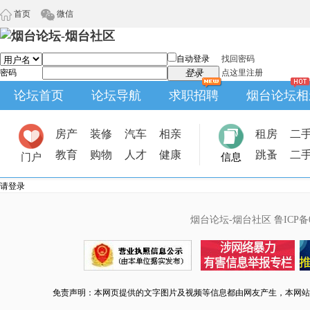
首页
微信
自动登录
找回密码
密码
登录
点这里注册
论坛首页
论坛导航
求职招聘
烟台论坛相
房产
装修
汽车
相亲
租房
二
教育
购物
人才
健康
跳蚤
二
门户
信息
请登录
烟台论坛-烟台社区
鲁ICP备0
免责声明：本网页提供的文字图片及视频等信息都由网友产生，本网站