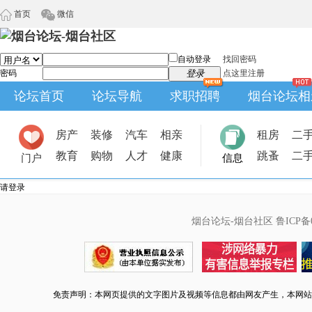
首页
微信
自动登录
找回密码
密码
登录
点这里注册
论坛首页
论坛导航
求职招聘
烟台论坛相
房产
装修
汽车
相亲
租房
二
教育
购物
人才
健康
跳蚤
二
门户
信息
请登录
烟台论坛-烟台社区
鲁ICP备0
免责声明：本网页提供的文字图片及视频等信息都由网友产生，本网站