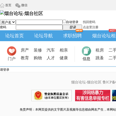
首页
微信
自动登录
找回密码
密码
登录
点这里注册
论坛首页
论坛导航
求职招聘
烟台论坛相
房产
装修
汽车
相亲
租房
二
教育
购物
人才
健康
跳蚤
二
门户
信息
请登录
烟台论坛-烟台社区
鲁ICP备0
免责声明：本网页提供的文字图片及视频等信息都由网友产生，本网站