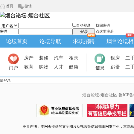
首页
微信
自动登录
找回密码
密码
登录
点这里注册
论坛首页
论坛导航
求职招聘
烟台论坛相
房产
装修
汽车
相亲
租房
二
教育
购物
人才
健康
跳蚤
二
门户
信息
请登录
烟台论坛-烟台社区
鲁ICP备0
免责声明：本网页提供的文字图片及视频等信息都由网友产生，本网站