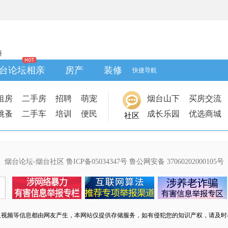
册
台论坛相亲
房产
装修
快捷导航
租房
二手房
招聘
萌宠
烟台山下
买房交流
跳蚤
二手车
培训
便民
成长乐园
优选商城
社区
烟台论坛-烟台社区
鲁ICP备05034347号
鲁公网安备 37060202000105号
及视频等信息都由网友产生，本网站仅提供存储服务，如有侵犯您的知识产权，请及时