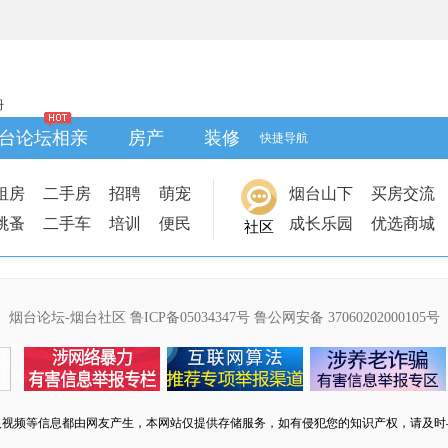
册
台论坛相亲
房产
装修
快捷导航
租房
二手房
招聘
萌宠
烟台山下
买房交流
跳蚤
二手车
培训
便民
成长乐园
优选商城
社区
烟台论坛-烟台社区
鲁ICP备05034347号
鲁公网安备 37060202000105号
及视频等信息都由网友产生，本网站仅提供存储服务，如有侵犯您的知识产权，请及时