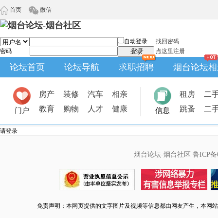
首页
微信
自动登录
找回密码
密码
登录
点这里注册
论坛首页
论坛导航
求职招聘
烟台论坛相
房产
装修
汽车
相亲
租房
二
教育
购物
人才
健康
跳蚤
二
门户
信息
请登录
烟台论坛-烟台社区
鲁ICP备0
免责声明：本网页提供的文字图片及视频等信息都由网友产生，本网站