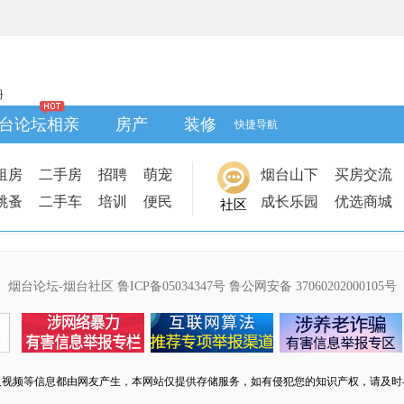
册
台论坛相亲
房产
装修
快捷导航
租房
二手房
招聘
萌宠
烟台山下
买房交流
跳蚤
二手车
培训
便民
成长乐园
优选商城
社区
烟台论坛-烟台社区
鲁ICP备05034347号
鲁公网安备 37060202000105号
及视频等信息都由网友产生，本网站仅提供存储服务，如有侵犯您的知识产权，请及时