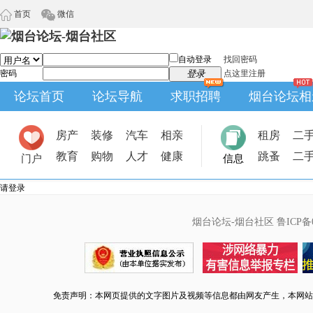
首页
微信
自动登录
找回密码
密码
登录
点这里注册
论坛首页
论坛导航
求职招聘
烟台论坛相
房产
装修
汽车
相亲
租房
二
教育
购物
人才
健康
跳蚤
二
门户
信息
请登录
烟台论坛-烟台社区
鲁ICP备0
免责声明：本网页提供的文字图片及视频等信息都由网友产生，本网站