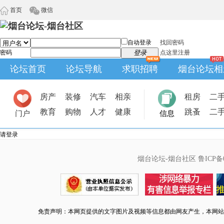
首页
微信
自动登录
找回密码
密码
登录
点这里注册
论坛首页
论坛导航
求职招聘
烟台论坛相
房产
装修
汽车
相亲
租房
二
教育
购物
人才
健康
跳蚤
二
门户
信息
请登录
烟台论坛-烟台社区
鲁ICP备0
免责声明：本网页提供的文字图片及视频等信息都由网友产生，本网站