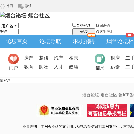
首页
微信
自动登录
找回密码
密码
登录
点这里注册
论坛首页
论坛导航
求职招聘
烟台论坛相
房产
装修
汽车
相亲
租房
二
教育
购物
人才
健康
跳蚤
二
门户
信息
请登录
烟台论坛-烟台社区
鲁ICP备0
免责声明：本网页提供的文字图片及视频等信息都由网友产生，本网站