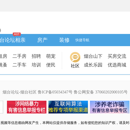
册
台论坛相亲
房产
装修
快捷导航
租房
二手房
招聘
萌宠
烟台山下
买房交流
跳蚤
二手车
培训
便民
成长乐园
优选商城
社区
烟台论坛-烟台社区
鲁ICP备05034347号
鲁公网安备 37060202000105号
及视频等信息都由网友产生，本网站仅提供存储服务，如有侵犯您的知识产权，请及时