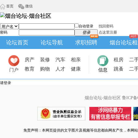
首页
微信
自动登录
找回密码
密码
登录
点这里注册
论坛首页
论坛导航
求职招聘
烟台论坛相
房产
装修
汽车
相亲
租房
二
教育
购物
人才
健康
跳蚤
二
门户
信息
请登录
烟台论坛-烟台社区
鲁ICP备0
免责声明：本网页提供的文字图片及视频等信息都由网友产生，本网站