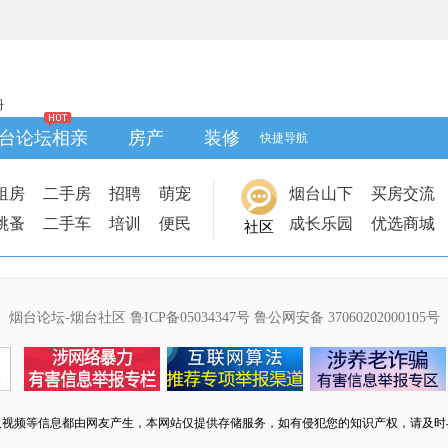
册
台论坛相亲
房产
装修
快捷导航
租房
二手房
招聘
萌宠
烟台山下
买房交流
跳蚤
二手车
培训
便民
成长乐园
优选商城
社区
烟台论坛-烟台社区
鲁ICP备05034347号
鲁公网安备 37060202000105号
及视频等信息都由网友产生，本网站仅提供存储服务，如有侵犯您的知识产权，请及时