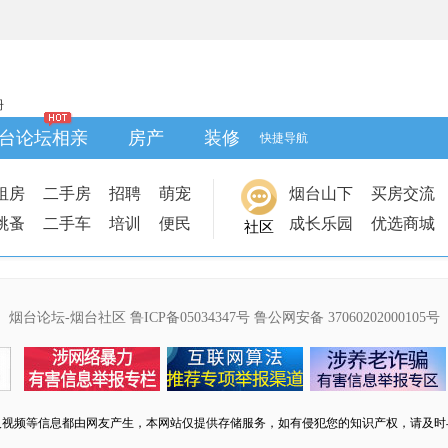
册
台论坛相亲
房产
装修
快捷导航
租房
二手房
招聘
萌宠
烟台山下
买房交流
跳蚤
二手车
培训
便民
成长乐园
优选商城
社区
烟台论坛-烟台社区
鲁ICP备05034347号
鲁公网安备 37060202000105号
及视频等信息都由网友产生，本网站仅提供存储服务，如有侵犯您的知识产权，请及时