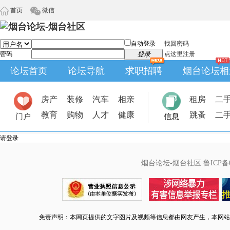
首页
微信
自动登录
找回密码
密码
登录
点这里注册
论坛首页
论坛导航
求职招聘
烟台论坛相
房产
装修
汽车
相亲
租房
二
教育
购物
人才
健康
跳蚤
二
门户
信息
请登录
烟台论坛-烟台社区
鲁ICP备0
免责声明：本网页提供的文字图片及视频等信息都由网友产生，本网站