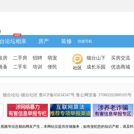
册
台论坛相亲
房产
装修
快捷导航
租房
二手房
招聘
萌宠
烟台山下
买房交流
跳蚤
二手车
培训
便民
成长乐园
优选商城
社区
烟台论坛-烟台社区
鲁ICP备05034347号
鲁公网安备 37060202000105号
及视频等信息都由网友产生，本网站仅提供存储服务，如有侵犯您的知识产权，请及时