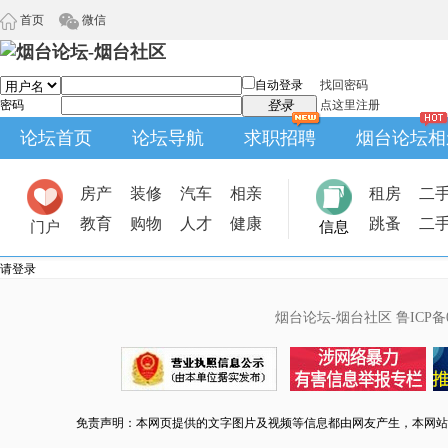
首页
微信
自动登录
找回密码
密码
登录
点这里注册
论坛首页
论坛导航
求职招聘
烟台论坛相
房产
装修
汽车
相亲
租房
二
教育
购物
人才
健康
跳蚤
二
门户
信息
请登录
烟台论坛-烟台社区
鲁ICP备0
免责声明：本网页提供的文字图片及视频等信息都由网友产生，本网站